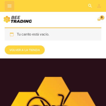
Ir
Buscar
al
contenido
Tu carrito está vacío.
VOLVER A LA TIENDA