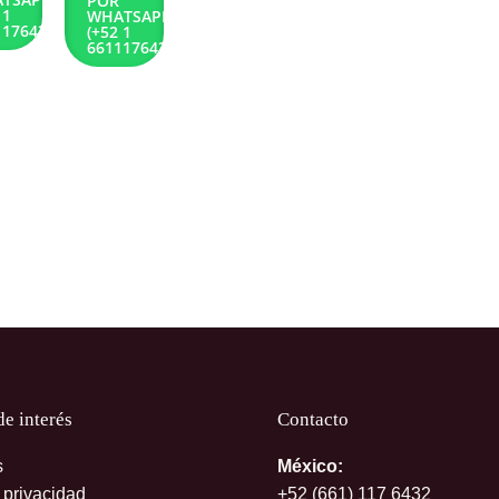
POR
 1
WHATSAPP
1176432)
(+52 1
6611176432)
de interés
Contacto
s
México:
 privacidad
+52 (661)
117 6432