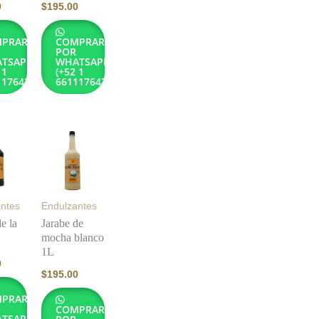
0
$
195.00
PRAR
COMPRAR
POR
TSAPP
WHATSAPP
 1
(+52 1
1176432)
6611176432)
ntes
Endulzantes
e la
Jarabe de
mocha blanco
1L
0
$
195.00
PRAR
COMPRAR
TSAPP