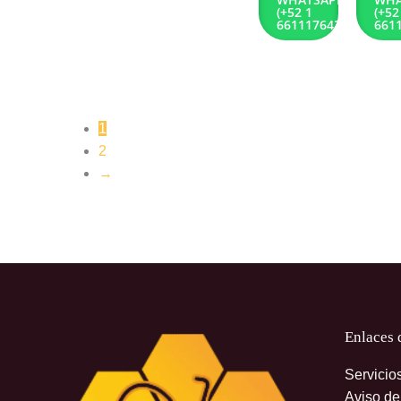
(+52 1
(+52
6611176432)
661
1
2
→
Enlaces 
Servicio
Aviso de