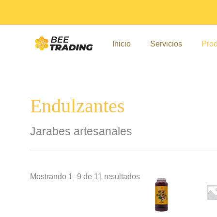
Ir
Sorted
al
by
contenido
popularity
Inicio
Servicios
Prod
Endulzantes
Jarabes artesanales
Mostrando 1–9 de 11 resultados