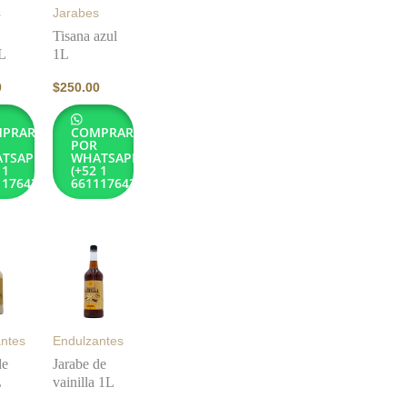
s
Jarabes
Tisana azul
L
1L
0
$
250.00
PRAR
COMPRAR
POR
TSAPP
WHATSAPP
 1
(+52 1
1176432)
6611176432)
ntes
Endulzantes
de
Jarabe de
L
vainilla 1L