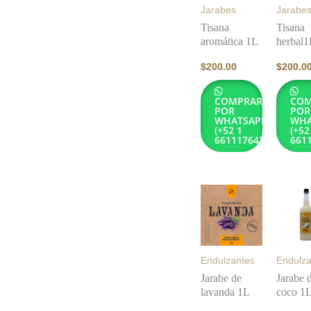
Jarabes
Jarabe
Tisana
Tisana
aromática 1L
herbal1
$
200.00
$
200.0
COMPRAR
COM
POR
POR
WHATSAPP
WHA
(+52 1
(+52
6611176432)
661
Endulzantes
Endulza
Jarabe de
Jarabe 
lavanda 1L
coco 1