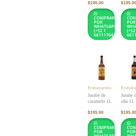
$
195.00
$
195.0
COMPRAR
COM
POR
POR
WHATSAPP
WHA
(+52 1
(+52
6611176432)
661
Endulzantes
Endulza
Jarabe de
Jarabe d
caramelo 1L
olla 1L
$
195.00
$
195.0
COMPRAR
COM
POR
POR
WHATSAPP
WHA