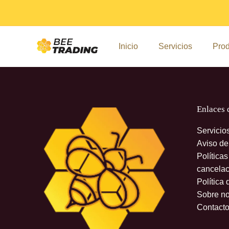
Ir
al
contenido
Inicio
Servicios
Prod
Enlaces 
Servicio
Aviso de
Política
cancelac
Política 
Sobre no
Contact