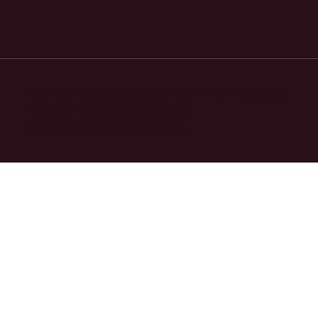
Este sitio está protegido por reCAPTCHA y Google
<span ">
Política de privacidad
y
Se aplican
términos de servicio.