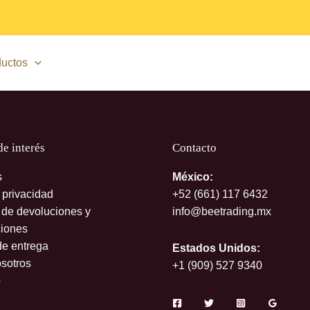
uctos
de interés
Contacto
s
México:
 privacidad
+52 (661)
117 6432
s de devoluciones y
info@beetrading.mx
iones
de entrega
Estados Unidos:
sotros
+1 (909) 527 9340
o