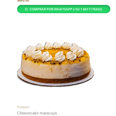
$
689.00
COMPRAR POR WHATSAPP (+52 1 6611176432)
Pasteles
Cheesecake maracuyá