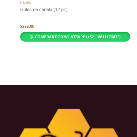
Panes
Roles de canela (12 pz)
$
276.00
COMPRAR POR WHATSAPP (+52 1 6611176432)