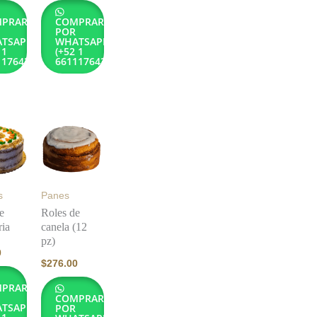
PRAR
COMPRAR
POR
TSAPP
WHATSAPP
 1
(+52 1
1176432)
6611176432)
s
Panes
e
Roles de
ia
canela (12
pz)
0
$
276.00
PRAR
COMPRAR
TSAPP
POR