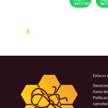
(+52 1
(+52
6611176432)
661
1
2
→
Enlaces 
Servicio
Aviso de
Política
cancelac