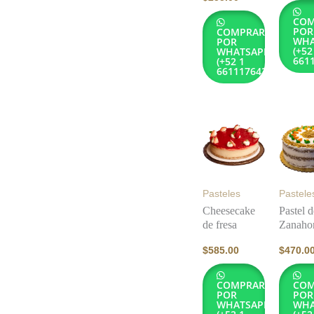
COM
POR
COMPRAR
WHA
POR
(+52
WHATSAPP
661
(+52 1
6611176432)
Pasteles
Pastele
Cheesecake
Pastel d
de fresa
Zanahor
$
585.00
$
470.0
COMPRAR
COM
POR
POR
WHATSAPP
WHA