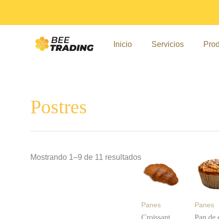
Ir
Sorted
al
by
contenido
popularity
Inicio
Servicios
Prod
Postres
Mostrando 1–9 de 11 resultados
Panes
Panes
Croissant
Pan de 