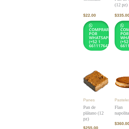
(12 pz)
$
22.00
$
335.0
COMPRAR
COM
POR
POR
WHATSAPP
WHA
(+52 1
(+52
6611176432)
661
Panes
Pastele
Pan de
Flan
plátano (12
napolit
pz)
$
360.0
$
255.00