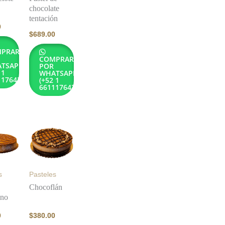
chocolate
tentación
0
$
689.00
PRAR
COMPRAR
TSAPP
POR
 1
WHATSAPP
1176432)
(+52 1
6611176432)
s
Pasteles
Chocoflán
ano
0
$
380.00