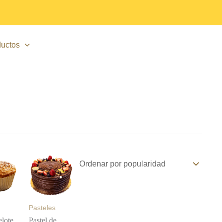
uctos
Pasteles
elote
Pastel de