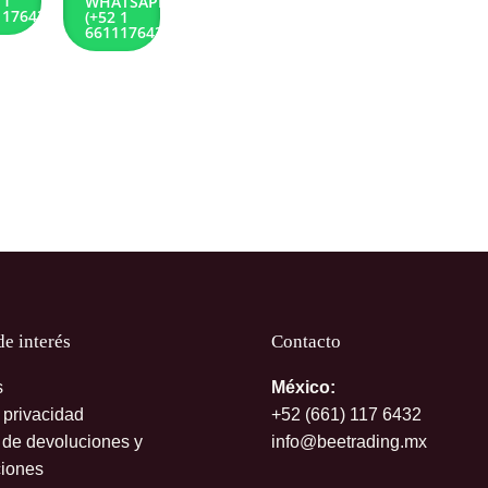
 1
WHATSAPP
1176432)
(+52 1
6611176432)
de interés
Contacto
s
México:
 privacidad
+52 (661)
117 6432
s de devoluciones y
info@beetrading.mx
iones