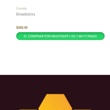
Comida
Breadsticks
$
268.00
COMPRAR POR WHATSAPP (+52 1 6611176432)