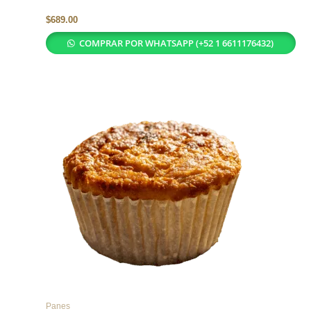
$
689.00
COMPRAR POR WHATSAPP (+52 1 6611176432)
Panes