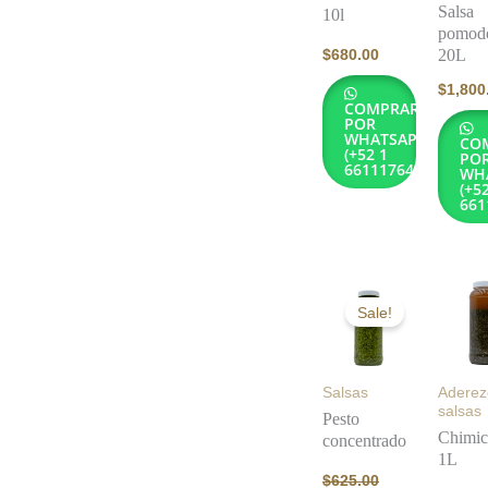
Salsa
10l
pomod
$
680.00
20L
$
1,800
COMPRAR
POR
WHATSAPP
CO
(+52 1
PO
6611176432)
WH
(+5
661
Original
Current
price
price
Sale!
was:
is:
$625.00.
$500.00.
Salsas
Aderez
salsas
Pesto
Chimic
concentrado
1L
$
625.00