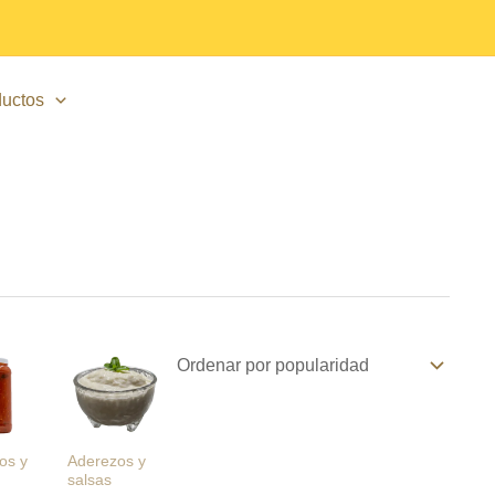
uctos
os y
Aderezos y
salsas