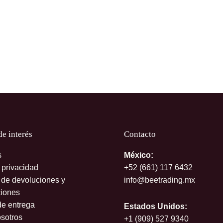
de interés
Contacto
s
México:
 privacidad
+52 (661)
117 6432
s de devoluciones y
info@beetrading.mx
iones
de entrega
Estados Unidos:
sotros
+1 (909) 527 9340