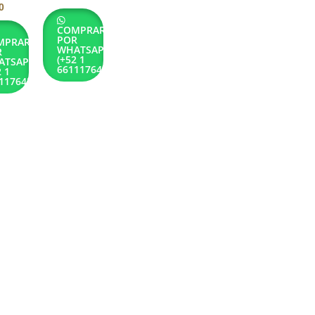
0
COMPRAR
POR
MPRAR
WHATSAPP
R
(+52 1
ATSAPP
6611176432)
2 1
1176432)