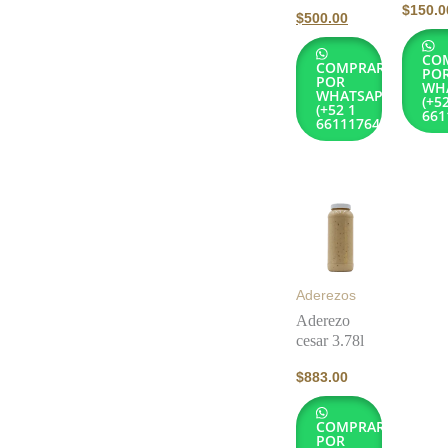
$
150.0
$
500.00
CO
COMPRAR
PO
POR
WH
WHATSAPP
(+5
(+52 1
661
6611176432)
Aderezos
Aderezo
cesar 3.78l
$
883.00
COMPRAR
POR