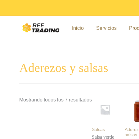
Ir
Sorted
al
by
contenido
popularity
Inicio
Servicios
Prod
Aderezos y salsas
Mostrando todos los 7 resultados
Salsas
Aderez
salsas
Salsa verde