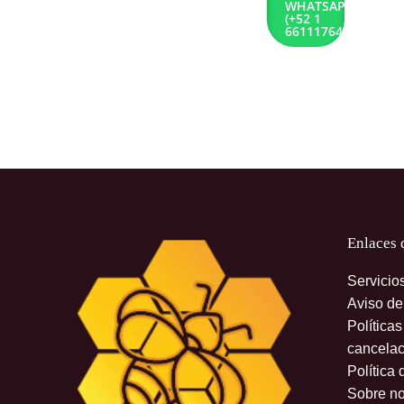
WHATSAPP
(+52 1
6611176432)
Enlaces 
Servicio
Aviso de
Política
cancelac
Política 
Sobre no