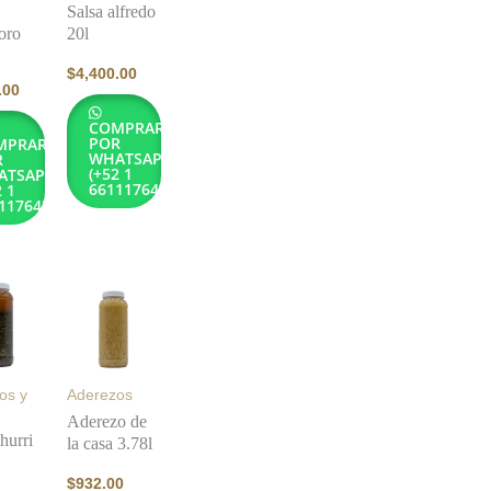
Salsa alfredo
oro
20l
$
4,400.00
.00
COMPRAR
POR
MPRAR
WHATSAPP
R
(+52 1
ATSAPP
6611176432)
2 1
1176432)
os y
Aderezos
Aderezo de
hurri
la casa 3.78l
$
932.00