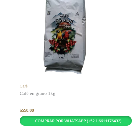
Café
Café en grano 1kg
$
550.00
COMPRAR POR WHATSAPP (+52 1 6611176432)