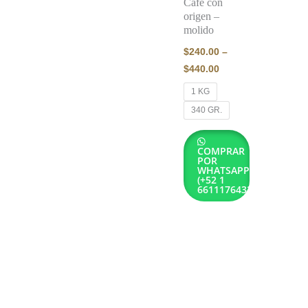
Café con
origen –
molido
$
240.00
–
$
440.00
1 KG
340 GR.
COMPRAR
POR
WHATSAPP
(+52 1
6611176432)