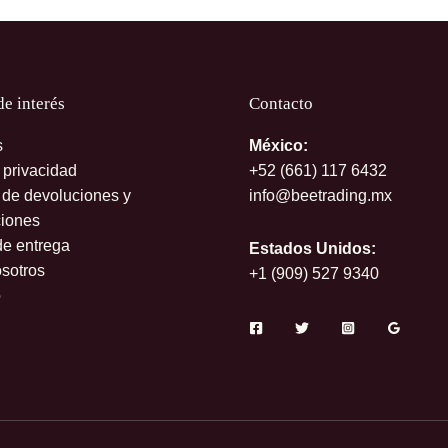
de interés
Contacto
s
México:
 privacidad
+52 (661)
117 6432
s de devoluciones y
info@beetrading.mx
iones
de entrega
Estados Unidos:
sotros
+1 (909) 527 9340
o