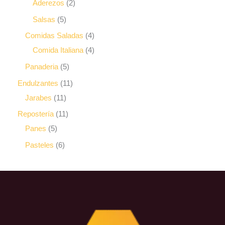
Aderezos
2
Salsas
5
Comidas Saladas
4
Comida Italiana
4
Panaderia
5
Endulzantes
11
Jarabes
11
Repostería
11
Panes
5
Pasteles
6