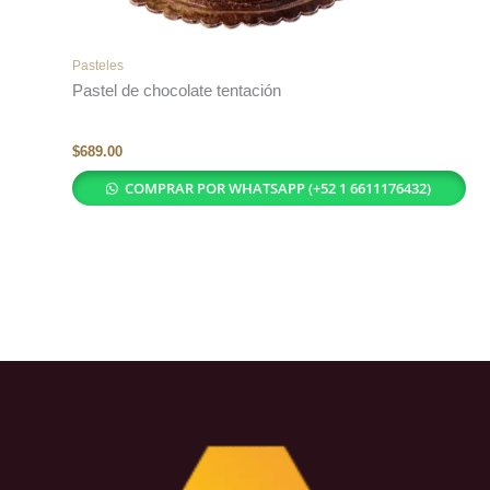
Pasteles
Pastel de chocolate tentación
$
689.00
COMPRAR POR WHATSAPP (+52 1 6611176432)